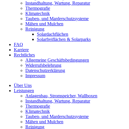
Instandhaltung, Wartung, Reparatur
Thermografie
Klimatechnik
Tauben- und Marderschutzsysteme
Mähen und Mulchen
Reinigung
Solardachflächen
Solarfreiflächen & Solarparks
FAQ
Karriere
Rechtliches
Allgemeine Geschäftsbedingungen
Widerrufsbelehrung
Datenschutzerklärung
Impressum
Über Uns
Leistungen
Anlagenbau, Stromspeicher, Wallboxen
Instandhaltung, Wartung, Reparatur
Thermografie
Klimatechnik
Tauben- und Marderschutzsysteme
Mähen und Mulchen
Reinigung