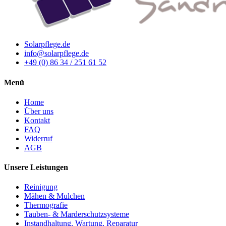
Solarpflege.de
info@solarpflege.de
+49 (0) 86 34 / 251 61 52
Menü
Home
Über uns
Kontakt
FAQ
Widerruf
AGB
Unsere Leistungen
Reinigung
Mähen & Mulchen
Thermografie
Tauben- & Marderschutzsysteme
Instandhaltung, Wartung, Reparatur