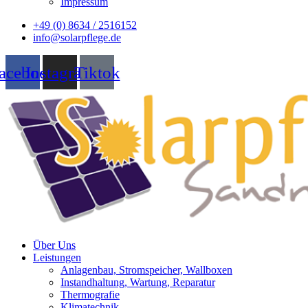
Impressum
+49 (0) 8634 / 2516152
info@solarpflege.de
acebook
Instagram
Tiktok
Über Uns
Leistungen
Anlagenbau, Stromspeicher, Wallboxen
Instandhaltung, Wartung, Reparatur
Thermografie
Klimatechnik